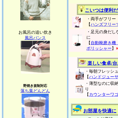
こいつは便利だ
・両手がフリー
【
ハンズフリー
・足元の身だし
お風呂の追い炊き
に
風呂バンス
【
自動靴磨き機
ポリッシャー
】
楽しい食卓/台
・毎朝フレッシ
【
ハンドジュー
・薄型なのに収
野焼き規制対応
り
落ち葉どんどん
【
カウンターワゴ
お部屋を快適に