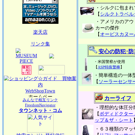
・シルクに包まれ
【
シルクトラベル
・アメリカのアウ
カーの傑作
楽天店
【
オービスカヌー
リンク集
安心の防犯･防
・米国警察が使用
【
ASP特殊警棒
】
・簡単構造の一体
【
ソーラーセンサ
WebShopTown
カーライフ
みんなで相互リンク
FreedomNavigator
・理想的な体圧分
タウンネット・コム
【
ボディドクター
ップ＆ザ・シート
・６３種類のマッ