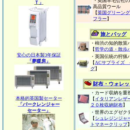
・英国羊毛公社の
Ｔ」
高品質ウール
【
英国グリーング
フラー
】
旅とバッグ
・柿渋の知的散策
【
哲学の道・散歩
安心の日本製3年保証
・英国伝統の狩猟
「夢暖房」
【
ACサプライズ
グ
】
財布・ウォレッ
・カード収納を重
本格的英国製セーター
【
イタリアンレザ
「パークレンジャー
２０枚収納財布
】
セーター」
・世界のエグゼク
【
シュレジンジャ
トマネークリップ