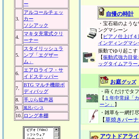
ー
アルコールチェッ
自慢の時計
3.
カー
・宝石箱のような
ソシアック
ングマシーン
マキタ充電式クリ
【
ピアノ仕上げ４
4.
ーナー
インディングマシ
スタイリッシュラ
振動でゆり起こす
5.
ンプ「エグザー
【
振動式強力目覚
ム」
ッグタイムアラー
エアロライフ・サ
6.
イドステッパー
お庭
グッズ
BTG マルチ機能ボ
7.
ディバッグ
・蒔くだけでタ
【
１年中常緑「
8.
手ぶら拡声器
ーン」
】
9.
風呂バンス
・雑草を一網打
10.
ロング本棚
【
草焼きバーナ
アウトドアライ