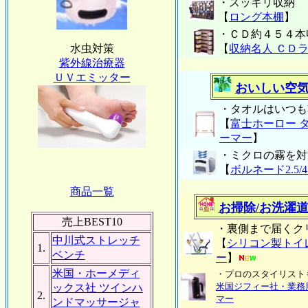
・スッキリ収納
【
ロング本棚
】
・ＣＤ約４５４本
水虫対策
【
収納名人 ＣＤ
紫外線治療器
ＵＶエミッター
おいしい空
・タオルはいつも
【
富士ホーロー 
ーマー
】
・ミクロの霧を対
【
ボルネード2.5/
商品一覧
お掃除/お洗濯
売上BEST10
・裏側まで届くク
中川式ストレッチ
【
シリコン製トイ
1.
ベンチ
ー
】
米国・ホーメディ
・プロのスタイリスト
米国ジフィー社・業務
ックス社 ツインハ
2.
マー
ンドマッサージャ