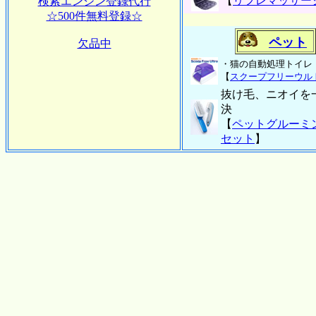
【
リフレマッサー
検索エンジン登録代行
☆500件無料登録☆
ペット
欠品中
・猫の自動処理トイレ
【
スクープフリーウル
抜け毛、ニオイを
決
【
ペットグルーミ
セット
】